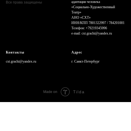
адаптации человека
Все права защищены
«Cоциально-Художественный
Театр»
АНО «СХТ»
ИНН/КПП 7801322997 / 784201001
Телефон: +79219345996
e-mail: сxt.grachi@yandex.ru
Контакты
Адрес
cxt.grachi@yandex.ru
г. Санкт-Петербург
Tilda
Made on