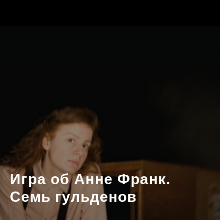
Игра об Анне Франк.
Семь гульденов