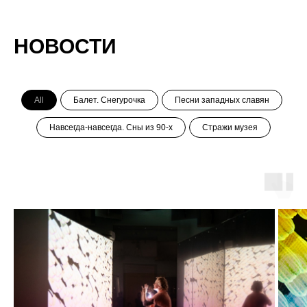
НОВОСТИ
All
Балет. Снегурочка
Песни западных славян
Навсегда-навсегда. Сны из 90-х
Стражи музея