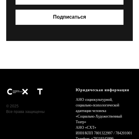
Подписаться
Юридическая информация
АНО социокультурной,
cоциально-психологической
© 2025
адаптации человека
Все права защищены
«Cоциально-Художественный
Театр»
АНО «СХТ»
ИНН/КПП 7801322997 / 784201001
Телефон: +79219345996