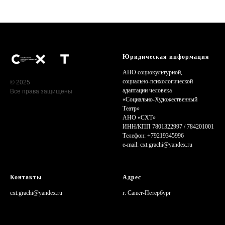
Юридическая информация
АНО социокультурной,
cоциально-психологической
© 2025
адаптации человека
Все права защищены
«Cоциально-Художественный
Театр»
АНО «СХТ»
ИНН/КПП 7801322997 / 784201001
Телефон: +79219345996
e-mail: сxt.grachi@yandex.ru
Контакты
Адрес
cxt.grachi@yandex.ru
г. Санкт-Петербург